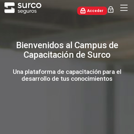
Skip to navigation
Skip to login form
Salta al contenido principal
Skip to accessibility options
Skip to footer
Skip accessibility options
M
Acceder
Acceder
Campus SURCO
Bienvenidos al Campus de
Capacitación de Surco
Una plataforma de capacitación para el
desarrollo de tus conocimientos